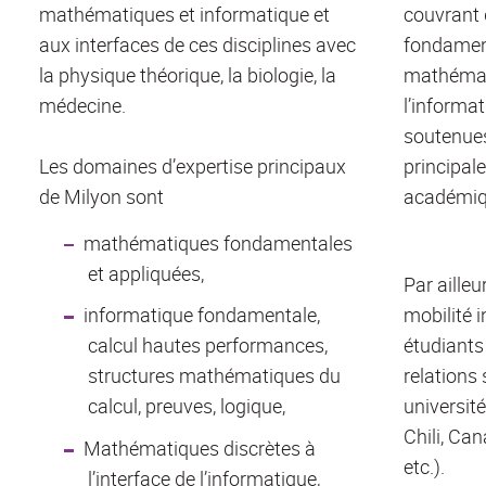
mathématiques et informatique et
couvrant
aux interfaces de ces disciplines avec
fondamen
la physique théorique, la biologie, la
mathémat
médecine.
l’informa
soutenue
Les domaines d’expertise principaux
principal
de Milyon sont
académiqu
mathématiques fondamentales
et appliquées,
Par aille
informatique fondamentale,
mobilité 
calcul hautes performances,
étudiants
structures mathématiques du
relations 
calcul, preuves, logique,
universit
Chili, Can
Mathématiques discrètes à
etc.).
l’interface de l’informatique,