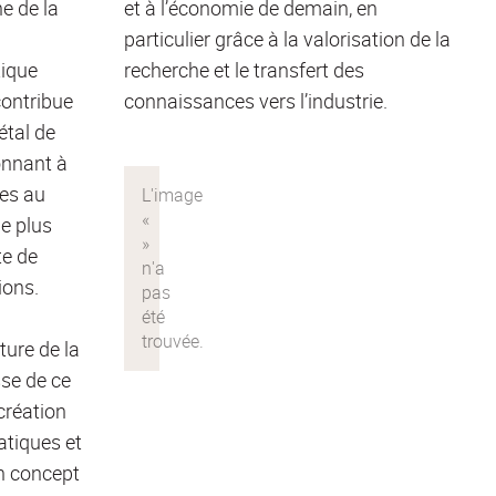
e de la
et à l’économie de demain, en
particulier grâce à la valorisation de la
ique
recherche et le transfert des
contribue
connaissances vers l’industrie.
étal de
onnant à
nes au
e plus
te de
ions.
ture de la
sse de ce
création
tiques et
un concept