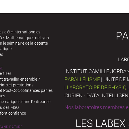
PA
es d'été internationales
rées Mathématiques de Lyon
 le séminaire de la détente
atique
és
LAB
SE
INSTITUT CAMILLE JORDAN
ertises
PARALLÉLISME
| UNITÉ D
 travailler ensemble ?
iats et prestations
|
LABORATOIRE DE PHYSIQ
t Post-Doc cofinancés par les
CURIEN - DATA INTELLIGE
ses
hématiques dans l’entreprise
Nos laboratoires membres en
au des MSO
 font confiance
LES LABEX
 CANDIDATURE