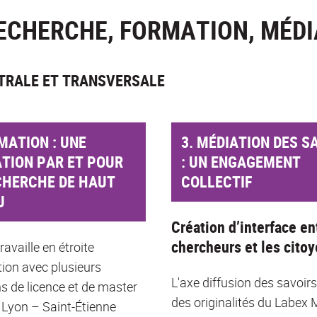
ECHERCHE, FORMATION, MÉDI
NTRALE ET TRANSVERSALE
MATION : UNE
3. MÉDIATION DES S
TION PAR ET POUR
: UN ENGAGEMENT
CHERCHE DE HAUT
COLLECTIF
U
Création d’interface en
chercheurs et les cito
availle en étroite
tion avec plusieurs
L'axe diffusion des savoirs
s de licence et de master
des originalités du Labex
e Lyon – Saint-Étienne