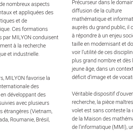
Précurseur dans le domain
 de nombreux aspects
diffusion de la culture
taux et appliquées des
mathématique et informat
iques et de
auprès du grand public, il 
tique. Ces formations
à répondre à un enjeu soci
s par MILYON conduisent
taille en modernisant et d
ement à la recherche
voir l’utilité de ces discipli
e et industrielle.
plus grand nombre et dès l
jeune âge, dans un contex
déficit d’image et de vocat
urs, MILYON favorise la
internationale des
Véritable dispositif d’ouver
 en développant des
recherche, la pièce maître
suivies avec plusieurs
volet est sans conteste la 
és étrangères (Vietnam,
de la Maison des mathéma
ada, Roumanie, Brésil,
de l’informatique (MMI), 