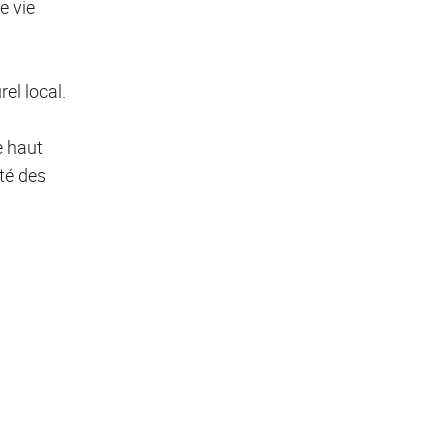
e vie
rel local.
e haut
ité des