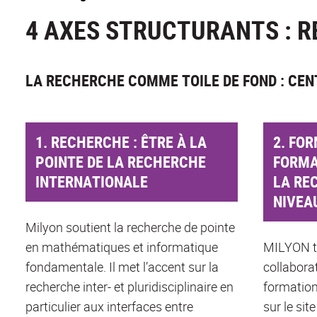
4 AXES STRUCTURANTS : R
LA RECHERCHE COMME TOILE DE FOND : CE
1. RECHERCHE : ÊTRE À LA
2. FOR
POINTE DE LA RECHERCHE
FORMA
INTERNATIONALE
LA RE
NIVEA
Milyon soutient la recherche de pointe
en mathématiques et informatique
MILYON tr
fondamentale. Il met l’accent sur la
collabora
recherche inter- et pluridisciplinaire en
formation
particulier aux interfaces entre
sur le sit