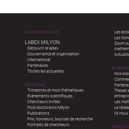
Les écol
UNIVERSITÉ DE LYON
Les Soi
LABEX MILYON
Zoom sur
Découvrir le labex
mathém
Gouvernance et organisation
Actualit
International
Partenaires
ENTREPRI
Toutes les actualités
Nos exp
Comment
Partenar
RECHERCHE
Trimestres et mois thématiques
Thèses e
Evénements scientifiques
entrepri
Chercheurs invités
Les mat
Post-doctorants Milyon
Le rése
Publications
Ils nous
Prix, honneurs, bourses de recherche
Portraits de chercheurs
APPELS À