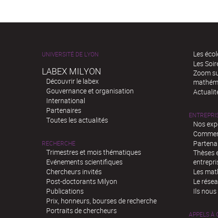
Les écol
UNIVERSITÉ DE LYON
Les Soi
LABEX MILYON
Zoom sur
Découvrir le labex
mathém
Gouvernance et organisation
Actualit
International
Partenaires
ENTREPRI
Toutes les actualités
Nos exp
Comment
Partenar
RECHERCHE
Trimestres et mois thématiques
Thèses e
Evénements scientifiques
entrepri
Chercheurs invités
Les mat
Post-doctorants Milyon
Le rése
Publications
Ils nous
Prix, honneurs, bourses de recherche
Portraits de chercheurs
APPELS À