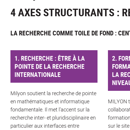
4 AXES STRUCTURANTS : R
LA RECHERCHE COMME TOILE DE FOND : CE
1. RECHERCHE : ÊTRE À LA
2. FOR
POINTE DE LA RECHERCHE
FORMA
INTERNATIONALE
LA RE
NIVEA
Milyon soutient la recherche de pointe
en mathématiques et informatique
MILYON tr
fondamentale. Il met l’accent sur la
collabora
recherche inter- et pluridisciplinaire en
formation
particulier aux interfaces entre
sur le sit