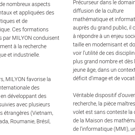
Précurseur dans le domain
 de nombreux aspects
diffusion de la culture
taux et appliquées des
mathématique et informat
iques et de
auprès du grand public, il 
tique. Ces formations
à répondre à un enjeu soci
s par MILYON conduisent
taille en modernisant et d
ement à la recherche
voir l’utilité de ces discipli
e et industrielle.
plus grand nombre et dès l
jeune âge, dans un contex
déficit d’image et de vocat
urs, MILYON favorise la
internationale des
Véritable dispositif d’ouver
 en développant des
recherche, la pièce maître
suivies avec plusieurs
volet est sans conteste la 
és étrangères (Vietnam,
de la Maison des mathéma
ada, Roumanie, Brésil,
de l’informatique (MMI), 