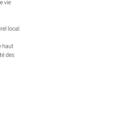
e vie
rel local.
e haut
ité des