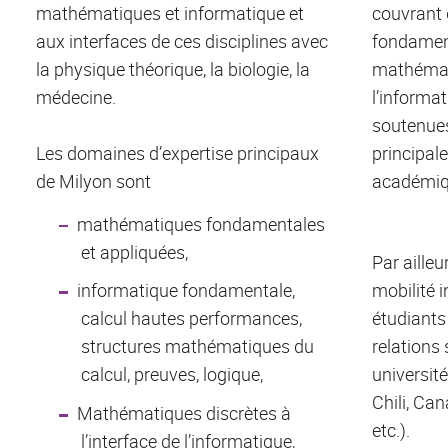
mathématiques et informatique et
couvrant
aux interfaces de ces disciplines avec
fondamen
la physique théorique, la biologie, la
mathémat
médecine.
l’informa
soutenue
Les domaines d’expertise principaux
principal
de Milyon sont
académiqu
mathématiques fondamentales
et appliquées,
Par aille
informatique fondamentale,
mobilité 
calcul hautes performances,
étudiants
structures mathématiques du
relations 
calcul, preuves, logique,
universit
Chili, Can
Mathématiques discrètes à
etc.).
l’interface de l’informatique,