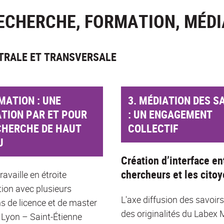
ECHERCHE, FORMATION, MÉDI
NTRALE ET TRANSVERSALE
MATION : UNE
3. MÉDIATION DES S
TION PAR ET POUR
: UN ENGAGEMENT
CHERCHE DE HAUT
COLLECTIF
U
Création d’interface en
chercheurs et les cito
availle en étroite
tion avec plusieurs
L'axe diffusion des savoirs
s de licence et de master
des originalités du Labex
e Lyon – Saint-Étienne