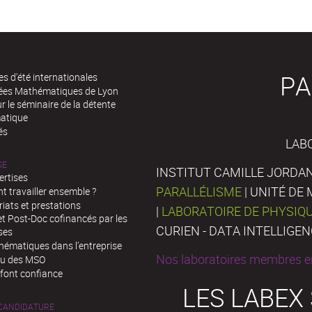
PA
es d'été internationales
rées Mathématiques de Lyon
 le séminaire de la détente
atique
és
LAB
SE
INSTITUT CAMILLE JORDAN
ertises
PARALLÉLISME
| UNITÉ D
 travailler ensemble ?
iats et prestations
|
LABORATOIRE DE PHYSIQ
t Post-Doc cofinancés par les
CURIEN - DATA INTELLIGE
ses
hématiques dans l’entreprise
Nos laboratoires membres en
au des MSO
 font confiance
LES LABEX
 CANDIDATURE