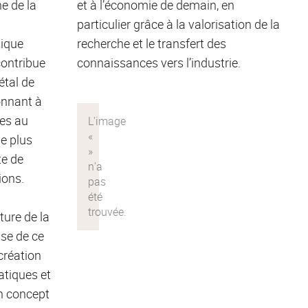
e de la
et à l’économie de demain, en
particulier grâce à la valorisation de la
ique
recherche et le transfert des
contribue
connaissances vers l’industrie.
étal de
onnant à
nes au
e plus
te de
ions.
ture de la
sse de ce
création
tiques et
un concept