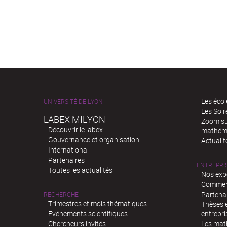
Les écol
UNIVERSITÉ DE LYON
Les Soi
LABEX MILYON
Zoom sur
Découvrir le labex
mathém
Gouvernance et organisation
Actualit
International
Partenaires
ENTREPRI
Toutes les actualités
Nos exp
Comment
Partenar
RECHERCHE
Trimestres et mois thématiques
Thèses e
Evénements scientifiques
entrepri
Chercheurs invités
Les mat