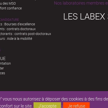
Nos laboratoires membres en
au des MSO
 font confiance
LES LABEX
 CANDIDATURE
s : Bourses d'excellence
nts : contrats doctoraux
ctorants : contrats post-doctoraux
rs : Aide à la mobilité
S
QUE
ntation
ter
ces
epte" vous nous autorisez à déposer des cookies à des fins 
nfort sur le site.
J'accepte
Je refuse
Mentions légales