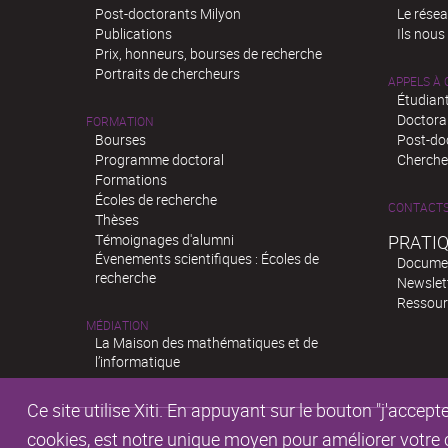
Post-doctorants Milyon
Le rése
Publications
Ils nous
Prix, honneurs, bourses de recherche
Portraits de chercheurs
APPELS À
Étudiant
Doctora
FORMATION
Bourses
Post-do
Programme doctoral
Chercheu
Formations
Écoles de recherche
CONTACT
Thèses
Témoignages d'alumni
PRATI
Évenements scientifiques : Écoles de
Docume
recherche
Newslet
Ressour
MÉDIATION
La Maison des mathématiques et de
l’informatique
Ce site utilise Xiti. En appuyant sur le bouton "j'acc
cookies, est notre unique moyen pour améliorer votre co