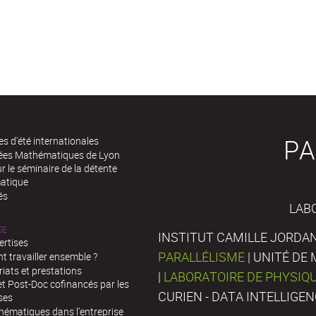
PA
es d'été internationales
rées Mathématiques de Lyon
 le séminaire de la détente
atique
és
LAB
SE
INSTITUT CAMILLE JORDAN
ertises
PARALLÉLISME
| UNITÉ D
 travailler ensemble ?
iats et prestations
|
LABORATOIRE DE PHYSIQ
t Post-Doc cofinancés par les
CURIEN - DATA INTELLIGE
ses
hématiques dans l’entreprise