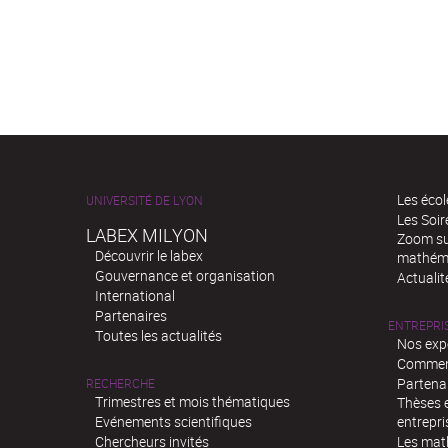
Les écol
UNIVERSITÉ DE LYON
Les Soi
LABEX MILYON
Zoom sur
Découvrir le labex
mathém
Gouvernance et organisation
Actualit
International
Partenaires
ENTREPRI
Toutes les actualités
Nos exp
Comment
Partenar
RECHERCHE
Trimestres et mois thématiques
Thèses e
Evénements scientifiques
entrepri
Chercheurs invités
Les mat