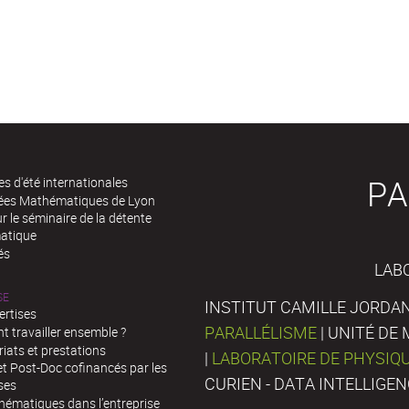
PA
es d'été internationales
rées Mathématiques de Lyon
 le séminaire de la détente
atique
és
LAB
SE
INSTITUT CAMILLE JORDAN
ertises
PARALLÉLISME
| UNITÉ D
 travailler ensemble ?
iats et prestations
|
LABORATOIRE DE PHYSIQ
t Post-Doc cofinancés par les
CURIEN - DATA INTELLIGE
ses
hématiques dans l’entreprise