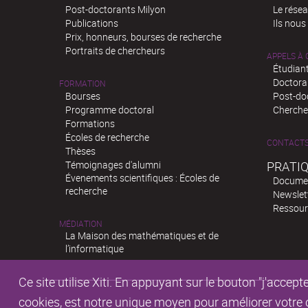
Post-doctorants Milyon
Le rése
Publications
Ils nous
Prix, honneurs, bourses de recherche
Portraits de chercheurs
APPELS À
Étudiant
Doctora
FORMATION
Bourses
Post-do
Programme doctoral
Chercheu
Formations
Écoles de recherche
CONTACT
Thèses
Témoignages d'alumni
PRATI
Évenements scientifiques : Écoles de
Docume
recherche
Newslet
Ressour
MÉDIATION
La Maison des mathématiques et de
l’informatique
Ce site utilise Xiti. En appuyant sur le bouton "j'acc
cookies, est notre unique moyen pour améliorer votre co