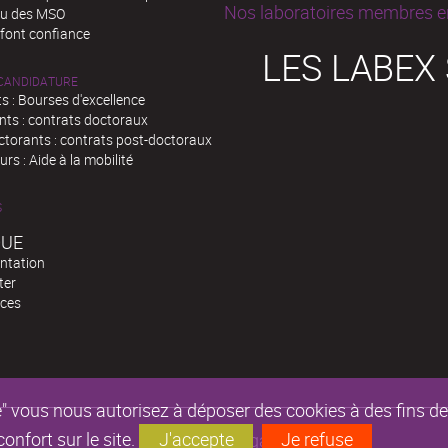
Nos laboratoires membres en
au des MSO
 font confiance
LES LABEX
 CANDIDATURE
s : Bourses d'excellence
nts : contrats doctoraux
ctorants : contrats post-doctoraux
rs : Aide à la mobilité
S
QUE
ntation
ter
ces
epte" vous nous autorisez à déposer des cookies à des fins 
nfort sur le site.
J'accepte
Je refuse
Mentions légales