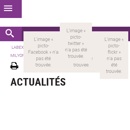
LABEX >
LABEX MILYON
>
Version française
> LABEX
MILYON >
Actualités
ACTUALITÉS