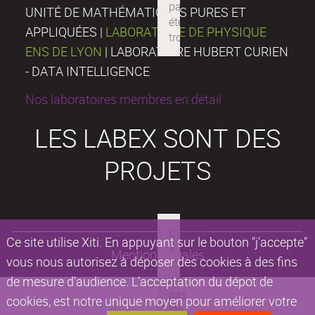
UNITÉ DE MATHÉMATIQUES PURES ET
APPLIQUÉES |
LABORATOIRE DE PHYSIQUE
ENS DE LYON
| LABORATOIRE HUBERT CURIEN
- DATA INTELLIGENCE
Nos laboratoires membres en détail
LES LABEX SONT DES
PROJETS
Ce site utilise Xiti. En appuyant sur le bouton "j'accepte"
Mentions légales
vous nous autorisez à déposer des cookies à des fins
de mesure d'audience. L'acceptation du dépot de
cookies, est notre unique moyen pour améliorer votre