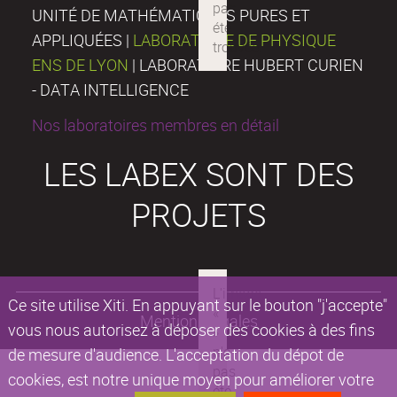
UNITÉ DE MATHÉMATIQUES PURES ET
APPLIQUÉES |
LABORATOIRE DE PHYSIQUE
ENS DE LYON
| LABORATOIRE HUBERT CURIEN
- DATA INTELLIGENCE
Nos laboratoires membres en détail
LES LABEX SONT DES
PROJETS
Ce site utilise Xiti. En appuyant sur le bouton "j'accepte"
Mentions légales
vous nous autorisez à déposer des cookies à des fins
de mesure d'audience. L'acceptation du dépot de
cookies, est notre unique moyen pour améliorer votre