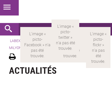
LABEX >
LABEX MILYON
>
Version française
> LABEX
MILYON >
Actualités
ACTUALITÉS