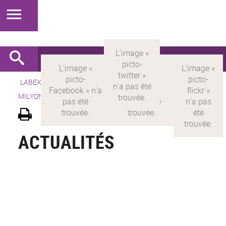
LABEX >
LABEX MILYON
>
Version française
> LABEX
MILYON >
Actualités
ACTUALITÉS