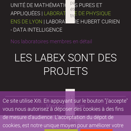
UNITÉ DE MATHÉMATIQUES PURES ET
APPLIQUÉES |
LABORATOIRE DE PHYSIQUE
ENS DE LYON
| LABORATOIRE HUBERT CURIEN
- DATA INTELLIGENCE
Nos laboratoires membres en détail
LES LABEX SONT DES
PROJETS
Ce site utilise Xiti. En appuyant sur le bouton "j'accepte"
Mentions légales
vous nous autorisez à déposer des cookies à des fins
de mesure d'audience. L'acceptation du dépot de
cookies, est notre unique moyen pour améliorer votre