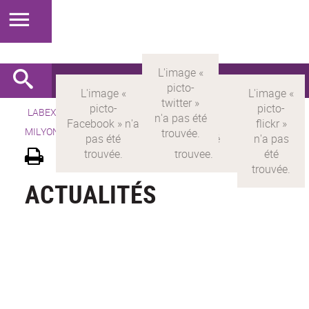
LABEX >
LABEX MILYON
>
Version française
> LABEX
MILYON >
Actualités
ACTUALITÉS