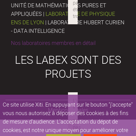
UNITÉ DE MATHÉMATIQUES PURES ET
APPLIQUÉES |
LABORATOIRE DE PHYSIQUE
ENS DE LYON
| LABORATOIRE HUBERT CURIEN
- DATA INTELLIGENCE
Nos laboratoires membres en détail
LES LABEX SONT DES
PROJETS
Ce site utilise Xiti. En appuyant sur le bouton "j'accepte"
Mentions légales
vous nous autorisez à déposer des cookies à des fins
de mesure d'audience. L'acceptation du dépot de
cookies, est notre unique moyen pour améliorer votre