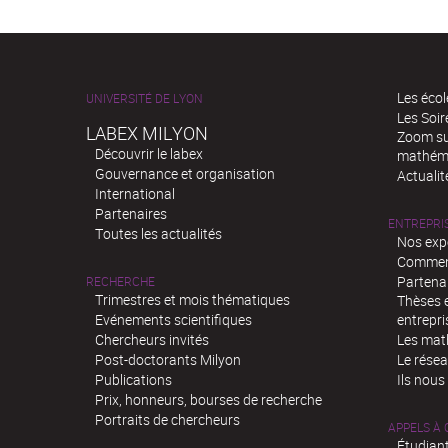
Les écol
UNIVERSITÉ DE LYON
Les Soi
LABEX MILYON
Zoom sur
Découvrir le labex
mathém
Gouvernance et organisation
Actualit
International
Partenaires
ENTREPRI
Toutes les actualités
Nos exp
Comment
Partenar
RECHERCHE
Trimestres et mois thématiques
Thèses e
Evénements scientifiques
entrepri
Chercheurs invités
Les mat
Post-doctorants Milyon
Le rése
Publications
Ils nous
Prix, honneurs, bourses de recherche
Portraits de chercheurs
APPELS À
Étudiant