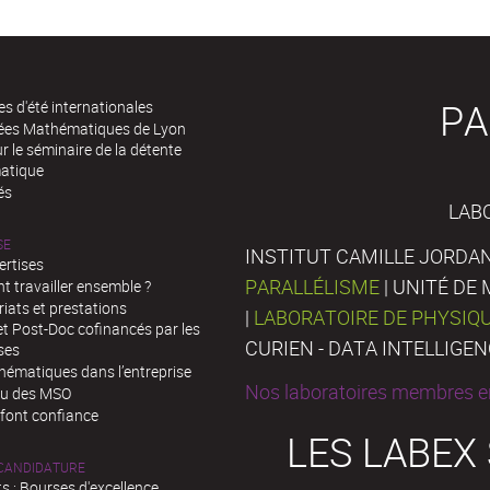
PA
es d'été internationales
rées Mathématiques de Lyon
 le séminaire de la détente
atique
és
LAB
SE
INSTITUT CAMILLE JORDAN
ertises
PARALLÉLISME
| UNITÉ D
 travailler ensemble ?
iats et prestations
|
LABORATOIRE DE PHYSIQ
t Post-Doc cofinancés par les
CURIEN - DATA INTELLIGE
ses
hématiques dans l’entreprise
Nos laboratoires membres en
au des MSO
 font confiance
LES LABEX
 CANDIDATURE
s : Bourses d'excellence