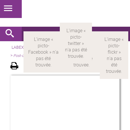
LABEX >
LABEX MILYON
>
Version française
>
Présentation
>
Post-doctorants Milyon