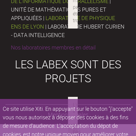
DE L’INFORMATIQUE DU PARALLÉLISME
|
UNITÉ DE MATHÉMATIQUES PURES ET
APPLIQUÉES |
LABORATOIRE DE PHYSIQUE
ENS DE LYON
| LABORATOIRE HUBERT CURIEN
- DATA INTELLIGENCE
Nos laboratoires membres en détail
LES LABEX SONT DES
PROJETS
Ce site utilise Xiti. En appuyant sur le bouton "j'accepte"
Mentions légales
vous nous autorisez à déposer des cookies à des fins
de mesure d'audience. L'acceptation du dépot de
cookies, est notre unique moyen pour améliorer votre