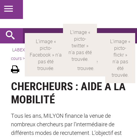
LABEX >
LABEX MILYON
>
Version française
>
Appels en
cours
>
Chercheurs : Aide à la mobilité
CHERCHEURS : AIDE À LA
MOBILITÉ
Tous les ans, MILYON finance la venue de
nombreux chercheurs par l’intermédiaire de
différents modes de recrutement. L’objectif est