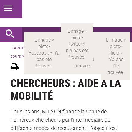
LABEX >
LABEX MILYON
>
Version française
>
Appels en
cours
>
Chercheurs : Aide à la mobilité
CHERCHEURS : AIDE À LA
MOBILITÉ
Tous les ans, MILYON finance la venue de
nombreux chercheurs par l’intermédiaire de
différents modes de recrutement. L’objectif est