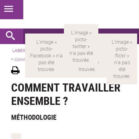
LABEX >
LABEX MILYON
>
Version française
>
Présentation
>
Comment travailler ensemble ?
COMMENT TRAVAILLER
ENSEMBLE ?
MÉTHODOLOGIE