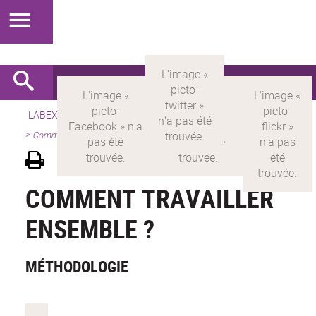
LABEX >
LABEX MILYON
>
Version française
>
Présentation
>
Comment travailler ensemble ?
COMMENT TRAVAILLER
ENSEMBLE ?
MÉTHODOLOGIE