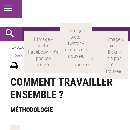
LABEX >
LABEX MILYON
>
Version française
>
Présentation
>
Comment travailler ensemble ?
COMMENT TRAVAILLER
ENSEMBLE ?
MÉTHODOLOGIE