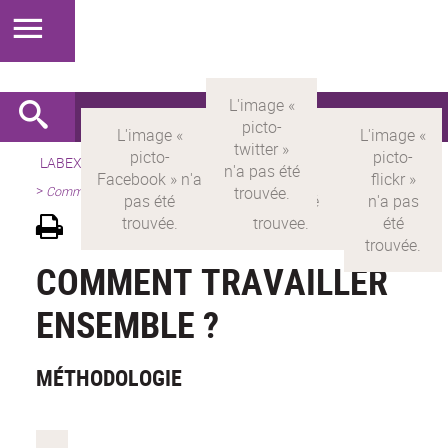
LABEX >
LABEX MILYON
>
Version française
>
Présentation
>
Comment travailler ensemble ?
COMMENT TRAVAILLER
ENSEMBLE ?
MÉTHODOLOGIE