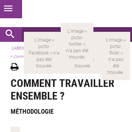
LABEX >
LABEX MILYON
>
Version française
>
Présentation
>
Comment travailler ensemble ?
COMMENT TRAVAILLER
ENSEMBLE ?
MÉTHODOLOGIE