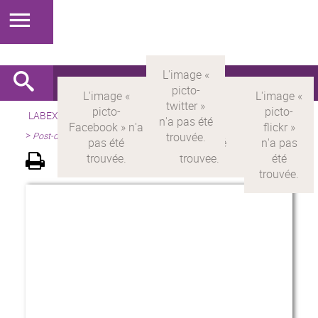
LABEX >
LABEX MILYON
>
Version française
>
Présentation
>
Post-doctorants Milyon