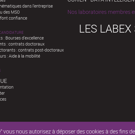
hématiques dans l’entreprise
Nos laboratoires membres en
au des MSO
 font confiance
LES LABEX
 CANDIDATURE
s : Bourses d'excellence
nts : contrats doctoraux
ctorants : contrats post-doctoraux
rs : Aide à la mobilité
S
QUE
ntation
ter
ces
epte" vous nous autorisez à déposer des cookies à des fins 