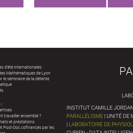
PA
es d'été internationales
rées Mathématiques de Lyon
 le séminaire de la détente
atique
és
LAB
SE
INSTITUT CAMILLE JORDAN
ertises
PARALLÉLISME
| UNITÉ D
 travailler ensemble ?
iats et prestations
|
LABORATOIRE DE PHYSIQ
t Post-Doc cofinancés par les
CURIEN - DATA INTELLIGE
ses