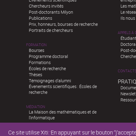
Chercheurs invités
Les mat
Post-doctorants Milyon
Le rése
Publications
Ils nous
Prix, honneurs, bourses de recherche
Portraits de chercheurs
APPELS À
Étudiant
Doctora
FORMATION
Bourses
Post-do
Programme doctoral
Chercheu
Formations
Écoles de recherche
CONTACT
Thèses
Témoignages d'alumni
PRATI
Évenements scientifiques : Écoles de
Docume
recherche
Newslet
Ressour
MÉDIATION
La Maison des mathématiques et de
l’informatique
Ce site utilise Xiti. En appuyant sur le bouton "j'acc