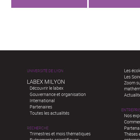
Les écol
UNIVERSITÉ DE LYON
Les Soi
LABEX MILYON
Zoom sur
Découvrir le labex
mathém
Gouvernance et organisation
Actualit
International
Partenaires
ENTREPRI
Toutes les actualités
Nos exp
Comment
Partenar
RECHERCHE
Trimestres et mois thématiques
Thèses e
Evénements scientifiques
entrepri