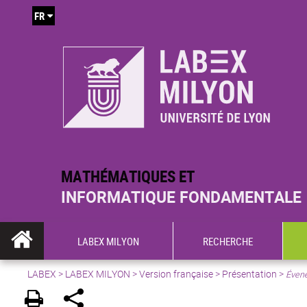
FR
MATHÉMATIQUES ET
INFORMATIQUE FONDAMENTALE
LABEX MILYON
RECHERCHE
LABEX >
LABEX MILYON
>
Version française
>
Présentation
>
Évene