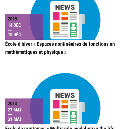
2015
14 DÉC
18 DÉC
École d’hiver « Espaces nonlinéaires de fonctions en
mathématiques et physique »
2013
27 MAI
31 MAI
École de printemps « Multiscale modeling in the life