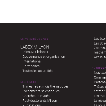
Les écol
UNIVERSITÉ DE LYON
Les Soi
LABEX MILYON
Zoom sur
Découvrir le labex
mathém
Gouvernance et organisation
Actualit
International
Partenaires
ENTREPRI
Toutes les actualités
Nos exp
Comment
Partenar
RECHERCHE
Trimestres et mois thématiques
Thèses e
Evénements scientifiques
entrepri
Chercheurs invités
Les mat
Post-doctorants Milyon
Le rése
Publications
Ils nous