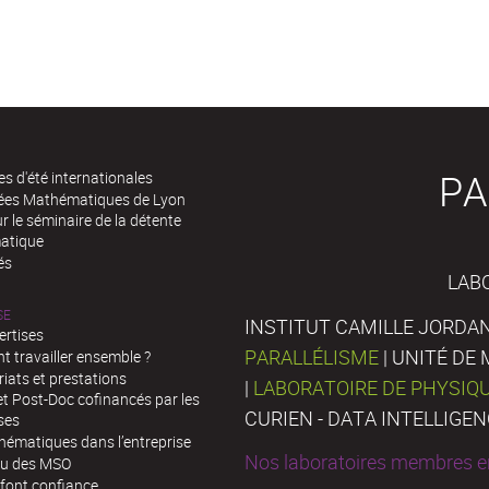
PA
es d'été internationales
rées Mathématiques de Lyon
 le séminaire de la détente
atique
és
LAB
SE
INSTITUT CAMILLE JORDAN
ertises
PARALLÉLISME
| UNITÉ D
 travailler ensemble ?
iats et prestations
|
LABORATOIRE DE PHYSIQ
t Post-Doc cofinancés par les
CURIEN - DATA INTELLIGE
ses
hématiques dans l’entreprise
Nos laboratoires membres en
au des MSO
 font confiance