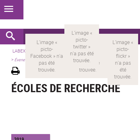
LABEX >
LABEX MILYON
>
Version française
>
Présentation
>
Évenements scientifiques : Écoles de recherche
ÉCOLES DE RECHERCHE
2019