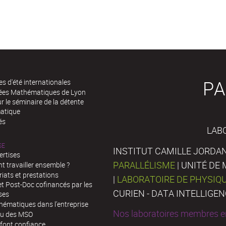
PA
es d'été internationales
rées Mathématiques de Lyon
 le séminaire de la détente
atique
és
LAB
SE
INSTITUT CAMILLE JORDAN
ertises
PARALLÉLISME
| UNITÉ D
 travailler ensemble ?
iats et prestations
|
LABORATOIRE DE PHYSIQ
t Post-Doc cofinancés par les
CURIEN - DATA INTELLIGE
ses
hématiques dans l’entreprise
Nos laboratoires membres en
au des MSO
 font confiance