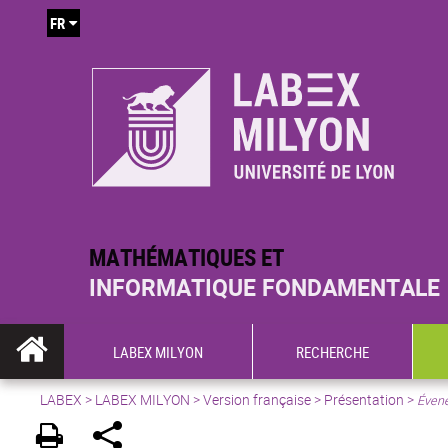
FR
MATHÉMATIQUES ET
INFORMATIQUE FONDAMENTALE
LABEX MILYON
RECHERCHE
LABEX >
LABEX MILYON
>
Version française
>
Présentation
>
Évene