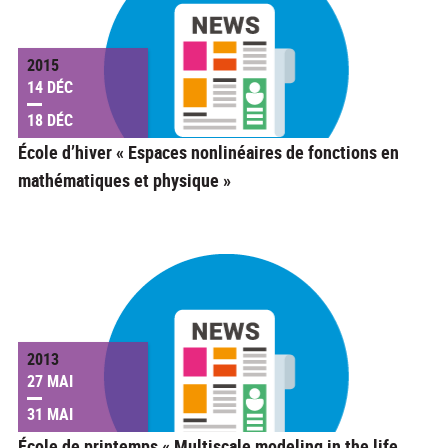
2015
14 DÉC
18 DÉC
École d’hiver « Espaces nonlinéaires de fonctions en
mathématiques et physique »
2013
27 MAI
31 MAI
École de printemps « Multiscale modeling in the life