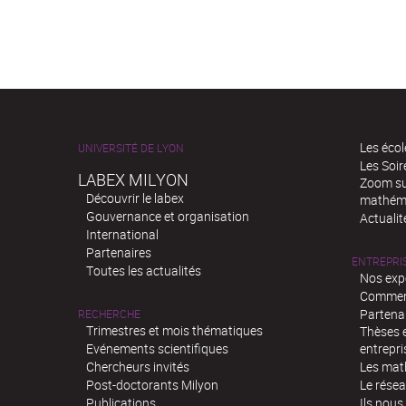
Les écol
UNIVERSITÉ DE LYON
Les Soi
LABEX MILYON
Zoom sur
Découvrir le labex
mathém
Gouvernance et organisation
Actualit
International
Partenaires
ENTREPRI
Toutes les actualités
Nos exp
Comment
Partenar
RECHERCHE
Trimestres et mois thématiques
Thèses e
Evénements scientifiques
entrepri
Chercheurs invités
Les mat
Post-doctorants Milyon
Le rése
Publications
Ils nous