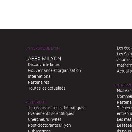
Les écol
UNIVERSITÉ DE LYON
Les Soi
LABEX MILYON
Zoom sur
Découvrir le labex
mathém
Gouvernance et organisation
Actualit
International
Partenaires
ENTREPRI
Toutes les actualités
Nos exp
Comment
Partenar
RECHERCHE
Trimestres et mois thématiques
Thèses e
Evénements scientifiques
entrepri
Chercheurs invités
Les mat
Post-doctorants Milyon
Le rése
Publications
Ils nous