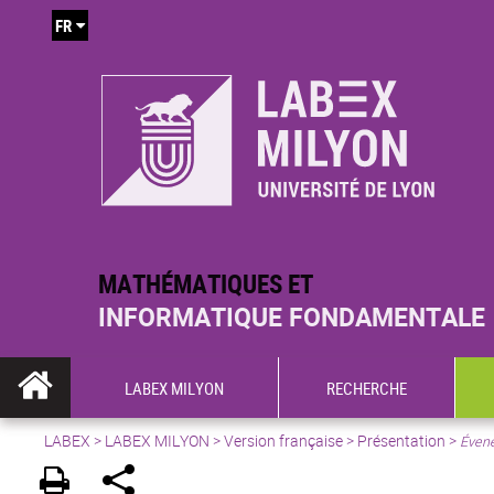
FR
MATHÉMATIQUES ET
INFORMATIQUE FONDAMENTALE
LABEX MILYON
RECHERCHE
LABEX >
LABEX MILYON
>
Version française
>
Présentation
>
Évene