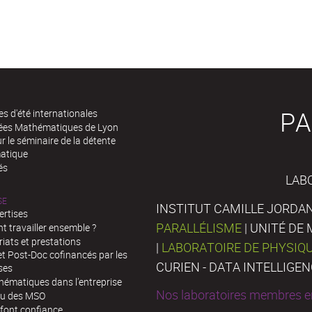
PA
es d'été internationales
rées Mathématiques de Lyon
 le séminaire de la détente
atique
és
LAB
SE
INSTITUT CAMILLE JORDAN
ertises
PARALLÉLISME
| UNITÉ D
 travailler ensemble ?
iats et prestations
|
LABORATOIRE DE PHYSIQ
t Post-Doc cofinancés par les
CURIEN - DATA INTELLIGE
ses
hématiques dans l’entreprise
Nos laboratoires membres en
au des MSO
 font confiance