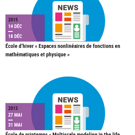
2015
14 DÉC
18 DÉC
École d’hiver « Espaces nonlinéaires de fonctions en
mathématiques et physique »
2013
27 MAI
31 MAI
École de printemps « Multiscale modeling in the life