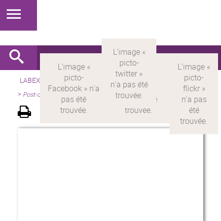
LABEX >
LABEX MILYON
>
Version française
>
Présentation
>
Post-doctorants Milyon