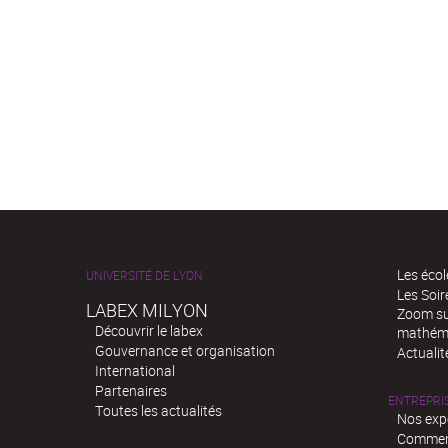
Les écol
UNIVERSITÉ DE LYON
Les Soi
LABEX MILYON
Zoom sur
Découvrir le labex
mathém
Gouvernance et organisation
Actualit
International
Partenaires
ENTREPRI
Toutes les actualités
Nos exp
Comment