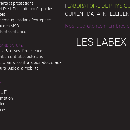
iats et prestations
|
LABORATOIRE DE PHYSIQ
t Post-Doc cofinancés par les
CURIEN - DATA INTELLIGE
ses
hématiques dans l’entreprise
Nos laboratoires membres en
au des MSO
 font confiance
LES LABEX
 CANDIDATURE
s : Bourses d'excellence
nts : contrats doctoraux
ctorants : contrats post-doctoraux
rs : Aide à la mobilité
S
QUE
ntation
ter
ces