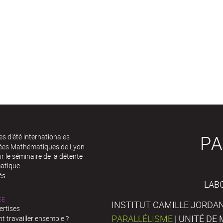
PA
es d'été internationales
rées Mathématiques de Lyon
 le séminaire de la détente
atique
és
LAB
SE
INSTITUT CAMILLE JORDAN
ertises
PARALLÉLISME
| UNITÉ D
 travailler ensemble ?