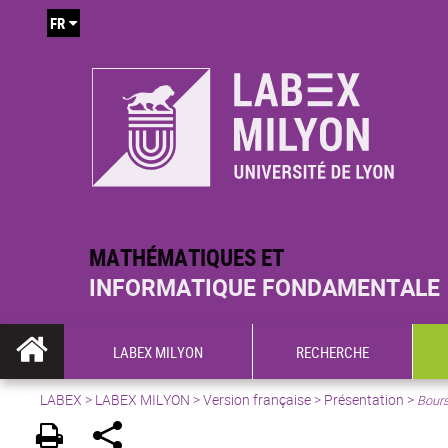
FR
MATHÉMATIQUES ET
INFORMATIQUE FONDAMENTALE
LABEX MILYON
RECHERCHE
LABEX >
LABEX MILYON
>
Version française
>
Présentation
>
Bour