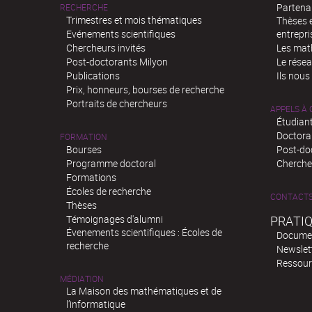
Partenar
RECHERCHE
Trimestres et mois thématiques
Thèses e
Evénements scientifiques
entrepri
Chercheurs invités
Les mat
Post-doctorants Milyon
Le rése
Publications
Ils nous
Prix, honneurs, bourses de recherche
Portraits de chercheurs
APPELS À
Étudiant
Doctora
FORMATION
Bourses
Post-do
Programme doctoral
Chercheu
Formations
Écoles de recherche
CONTACT
Thèses
Témoignages d'alumni
PRATI
Évenements scientifiques : Écoles de
Docume
recherche
Newslet
Ressour
MÉDIATION
La Maison des mathématiques et de
l’informatique