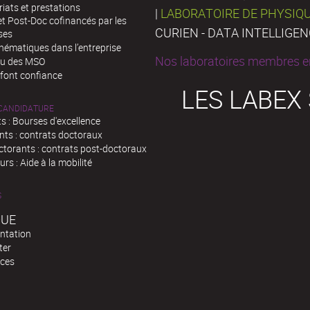
iats et prestations
|
LABORATOIRE DE PHYSIQ
t Post-Doc cofinancés par les
CURIEN - DATA INTELLIGE
ses
hématiques dans l’entreprise
Nos laboratoires membres en
au des MSO
 font confiance
LES LABEX
 CANDIDATURE
s : Bourses d'excellence
nts : contrats doctoraux
ctorants : contrats post-doctoraux
rs : Aide à la mobilité
S
QUE
ntation
ter
ces