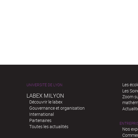
Les écol
UNIVERSITÉ DE LYON
Les Soi
LABEX MILYON
Zoom sur
Découvrir le labex
mathém
Gouvernance et organisation
Actualit
International
Partenaires
ENTREPRI
Toutes les actualités
Nos exp
Comment