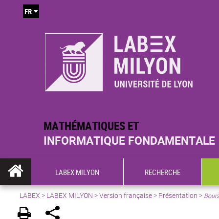
FR
MATHÉMATIQUES ET
INFORMATIQUE FONDAMENTALE
LABEX MILYON
RECHERCHE
LABEX >
LABEX MILYON
>
Version française
>
Présentation
>
Bour