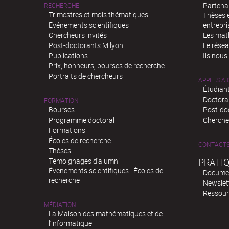
Partenar
RECHERCHE
Trimestres et mois thématiques
Thèses e
Evénements scientifiques
entrepri
Chercheurs invités
Les mat
Post-doctorants Milyon
Le rése
Publications
Ils nous
Prix, honneurs, bourses de recherche
Portraits de chercheurs
APPELS À
Étudiant
Doctora
FORMATION
Bourses
Post-do
Programme doctoral
Chercheu
Formations
Écoles de recherche
CONTACT
Thèses
Témoignages d'alumni
PRATI
Évenements scientifiques : Écoles de
Docume
recherche
Newslet
Ressour
MÉDIATION
La Maison des mathématiques et de
l’informatique