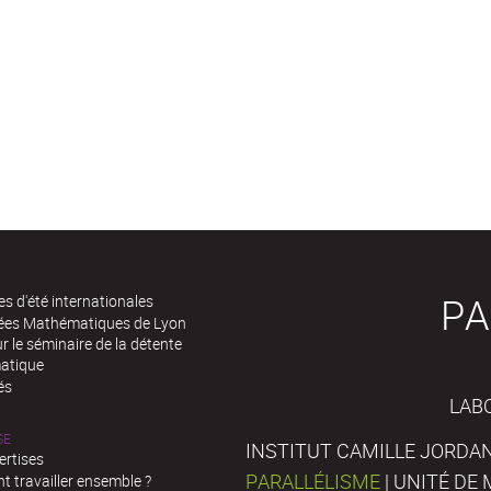
PA
es d'été internationales
rées Mathématiques de Lyon
 le séminaire de la détente
atique
és
LAB
SE
INSTITUT CAMILLE JORDAN
ertises
PARALLÉLISME
| UNITÉ D
 travailler ensemble ?