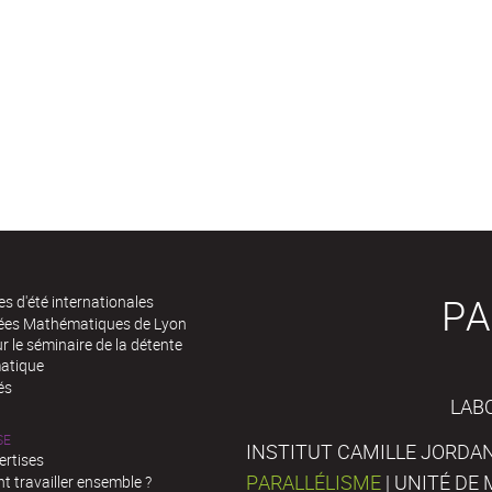
PA
es d'été internationales
rées Mathématiques de Lyon
 le séminaire de la détente
atique
és
LAB
SE
INSTITUT CAMILLE JORDAN
ertises
PARALLÉLISME
| UNITÉ D
 travailler ensemble ?