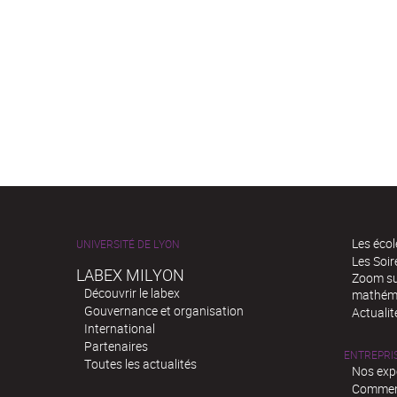
Les écol
UNIVERSITÉ DE LYON
Les Soi
LABEX MILYON
Zoom sur
Découvrir le labex
mathém
Gouvernance et organisation
Actualit
International
Partenaires
ENTREPRI
Toutes les actualités
Nos exp
Comment