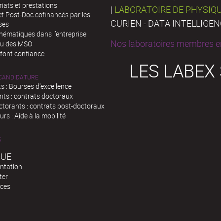
iats et prestations
|
LABORATOIRE DE PHYSIQ
t Post-Doc cofinancés par les
CURIEN - DATA INTELLIGE
ses
hématiques dans l’entreprise
Nos laboratoires membres en
au des MSO
 font confiance
LES LABEX
 CANDIDATURE
s : Bourses d'excellence
nts : contrats doctoraux
ctorants : contrats post-doctoraux
rs : Aide à la mobilité
S
QUE
ntation
ter
ces