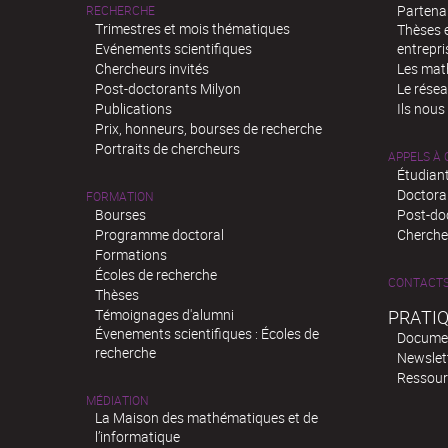
Partenar
RECHERCHE
Trimestres et mois thématiques
Thèses e
Evénements scientifiques
entrepri
Chercheurs invités
Les mat
Post-doctorants Milyon
Le rése
Publications
Ils nous
Prix, honneurs, bourses de recherche
Portraits de chercheurs
APPELS À
Étudiant
Doctora
FORMATION
Bourses
Post-do
Programme doctoral
Chercheu
Formations
Écoles de recherche
CONTACT
Thèses
Témoignages d'alumni
PRATI
Évenements scientifiques : Écoles de
Docume
recherche
Newslet
Ressour
MÉDIATION
La Maison des mathématiques et de
l’informatique