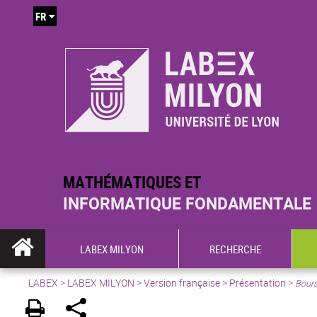
FR
MATHÉMATIQUES ET
INFORMATIQUE FONDAMENTALE
LABEX MILYON
RECHERCHE
LABEX >
LABEX MILYON
>
Version française
>
Présentation
>
Bour