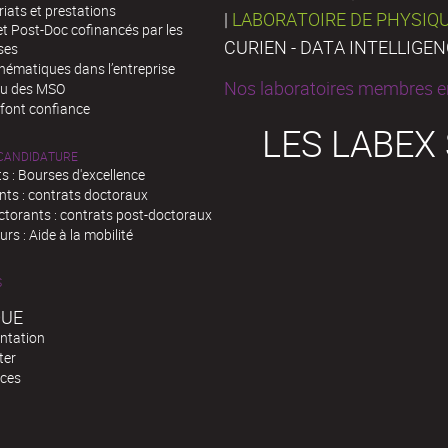
iats et prestations
|
LABORATOIRE DE PHYSIQ
t Post-Doc cofinancés par les
CURIEN - DATA INTELLIGE
ses
hématiques dans l’entreprise
Nos laboratoires membres en
au des MSO
 font confiance
LES LABEX
 CANDIDATURE
s : Bourses d'excellence
nts : contrats doctoraux
ctorants : contrats post-doctoraux
rs : Aide à la mobilité
S
QUE
ntation
ter
ces