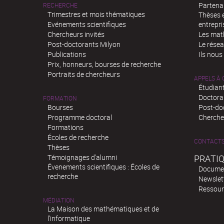
Partenar
RECHERCHE
Trimestres et mois thématiques
Thèses e
Evénements scientifiques
entrepri
Chercheurs invités
Les mat
Post-doctorants Milyon
Le rése
Publications
Ils nous
Prix, honneurs, bourses de recherche
Portraits de chercheurs
APPELS À
Étudiant
Doctora
FORMATION
Bourses
Post-do
Programme doctoral
Chercheu
Formations
Écoles de recherche
CONTACT
Thèses
Témoignages d'alumni
PRATI
Évenements scientifiques : Écoles de
Docume
recherche
Newslet
Ressour
MÉDIATION
La Maison des mathématiques et de
l’informatique