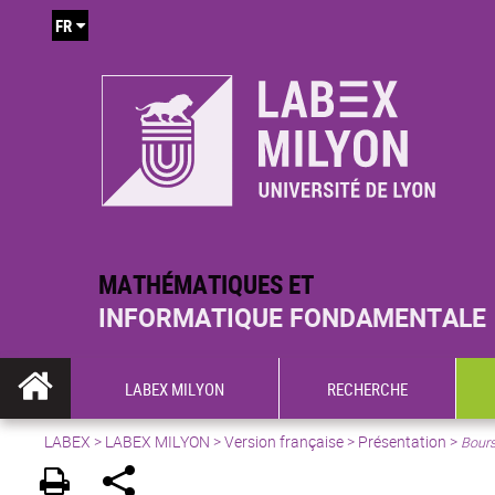
FR
MATHÉMATIQUES ET
INFORMATIQUE FONDAMENTALE
LABEX MILYON
RECHERCHE
LABEX >
LABEX MILYON
>
Version française
>
Présentation
>
Bour