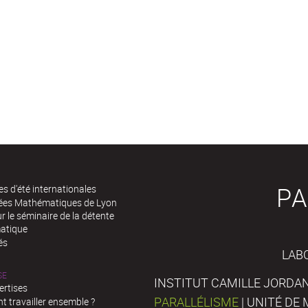
PA
es d'été internationales
rées Mathématiques de Lyon
 le séminaire de la détente
atique
és
LAB
SE
INSTITUT CAMILLE JORDAN
ertises
PARALLÉLISME
| UNITÉ D
 travailler ensemble ?