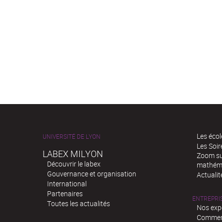
Les écol
UNIVERSITÉ DE LYON
Les Soi
LABEX MILYON
Zoom sur
Découvrir le labex
mathém
Gouvernance et organisation
Actualit
International
Partenaires
ENTREPRI
Toutes les actualités
Nos exp
Comment