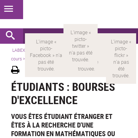
LABEX >
LABEX MILYON
>
Version française
>
Appels en
cours
>
Étudiants : Bourses d'excellence
ÉTUDIANTS : BOURSES
D'EXCELLENCE
VOUS ÊTES ÉTUDIANT ÉTRANGER ET
ÊTES À LA RECHERCHE D'UNE
FORMATION EN MATHÉMATIQUES OU