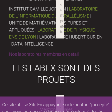
INSTITUT CAMILLE JORDAN |
LABORATOIRE
DE L’INFORMATIQUE DU PARALLÉLISME
|
UNITÉ DE MATHÉMATIQUES PURES ET
APPLIQUÉES |
LABORATOIRE DE PHYSIQUE
ENS DE LYON
| LABORATOIRE HUBERT CURIEN
- DATA INTELLIGENCE
Nos laboratoires membres en détail
LES LABEX SONT DES
PROJETS
Ce site utilise Xiti. En appuyant sur le bouton "j'accepte"
Mentions légales
vous nous autorisez à déposer des cookies à des fins