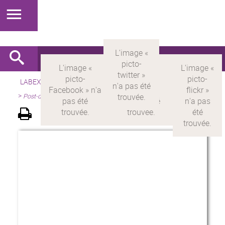
LABEX >
LABEX MILYON
>
Version française
>
Présentation
>
Post-doctorants Milyon