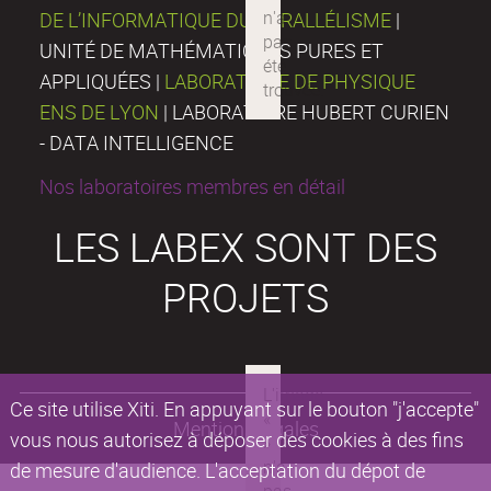
DE L’INFORMATIQUE DU PARALLÉLISME
|
UNITÉ DE MATHÉMATIQUES PURES ET
APPLIQUÉES |
LABORATOIRE DE PHYSIQUE
ENS DE LYON
| LABORATOIRE HUBERT CURIEN
- DATA INTELLIGENCE
Nos laboratoires membres en détail
LES LABEX SONT DES
PROJETS
Ce site utilise Xiti. En appuyant sur le bouton "j'accepte"
Mentions légales
vous nous autorisez à déposer des cookies à des fins
de mesure d'audience. L'acceptation du dépot de