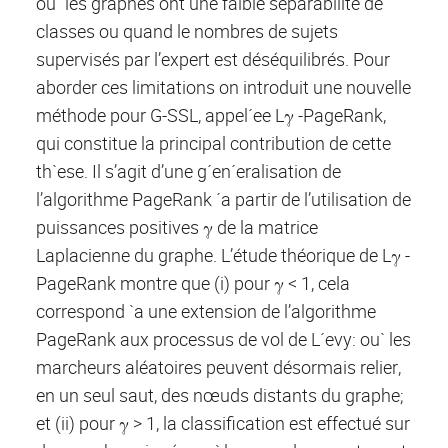
ou` les graphes ont une faible séparabilité de
classes ou quand le nombres de sujets
supervisés par l’expert est déséquilibrés. Pour
aborder ces limitations on introduit une nouvelle
méthode pour G-SSL, appel´ee Lγ -PageRank,
qui constitue la principal contribution de cette
th`ese. Il s’agit d’une g´en´eralisation de
l’algorithme PageRank ´a partir de l’utilisation de
puissances positives γ de la matrice
Laplacienne du graphe. L’étude théorique de Lγ -
PageRank montre que (i) pour γ < 1, cela
correspond `a une extension de l’algorithme
PageRank aux processus de vol de L´evy: ou` les
marcheurs aléatoires peuvent désormais relier,
en un seul saut, des nœuds distants du graphe;
et (ii) pour γ > 1, la classification est effectué sur