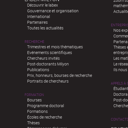
Zoom sur
Découvrir le labex
mathém
Gouvernance et organisation
Actualit
International
Partenaires
ENTREPRI
Toutes les actualités
Nos exp
Comment
Partenar
RECHERCHE
Trimestres et mois thématiques
Thèses e
Evénements scientifiques
entrepri
Chercheurs invités
Les mat
Post-doctorants Milyon
Le rése
Publications
Ils nous
Prix, honneurs, bourses de recherche
Portraits de chercheurs
APPELS À
Étudiant
Doctora
FORMATION
Bourses
Post-do
Programme doctoral
Chercheu
Formations
Écoles de recherche
CONTACT
Thèses