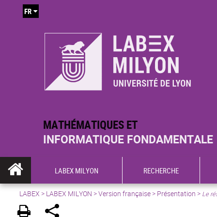
FR
MATHÉMATIQUES ET
INFORMATIQUE FONDAMENTALE
LABEX MILYON
RECHERCHE
LABEX >
LABEX MILYON
>
Version française
>
Présentation
>
Le r