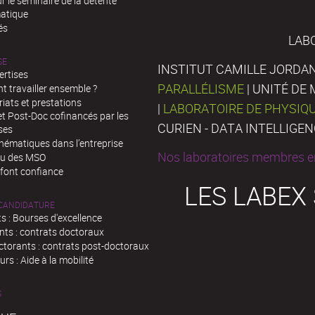
 le séminaire de la détente
atique
és
LAB
SE
INSTITUT CAMILLE JORDAN
ertises
PARALLÉLISME
| UNITÉ D
 travailler ensemble ?
iats et prestations
|
LABORATOIRE DE PHYSIQ
t Post-Doc cofinancés par les
CURIEN - DATA INTELLIGE
ses
hématiques dans l’entreprise
Nos laboratoires membres en
au des MSO
 font confiance
LES LABEX
 CANDIDATURE
s : Bourses d'excellence
nts : contrats doctoraux
ctorants : contrats post-doctoraux
rs : Aide à la mobilité
S