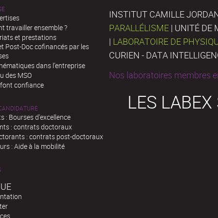
SE
INSTITUT CAMILLE JORDAN
ertises
PARALLÉLISME
| UNITÉ D
 travailler ensemble ?
iats et prestations
|
LABORATOIRE DE PHYSIQ
t Post-Doc cofinancés par les
CURIEN - DATA INTELLIGE
ses
hématiques dans l’entreprise
Nos laboratoires membres en
au des MSO
 font confiance
LES LABEX
 CANDIDATURE
s : Bourses d'excellence
nts : contrats doctoraux
ctorants : contrats post-doctoraux
rs : Aide à la mobilité
S
QUE
ntation
ter
ces