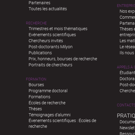
Partenaires
ENTREPRI
Toutes les actualités
Nos exp
Comment
Partenar
RECHERCHE
Trimestres et mois thématiques
Thèses e
Evénements scientifiques
entrepri
Chercheurs invités
Les mat
Post-doctorants Milyon
Le rése
Publications
Ils nous
Prix, honneurs, bourses de recherche
Portraits de chercheurs
APPELS À
Étudiant
Doctora
FORMATION
Bourses
Post-do
Programme doctoral
Chercheu
Formations
Écoles de recherche
CONTACT
Thèses
Témoignages d'alumni
PRATI
Évenements scientifiques : Écoles de
Docume
recherche
Newslet
Ressour