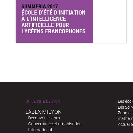
SUMMERIA 2017
ÉCOLE D’ÉTÉ D’INITIATION
À L’INTELLIGENCE
ARTIFICIELLE POUR
LYCÉENS FRANCOPHONES
Les écol
UNIVERSITÉ DE LYON
Les Soi
LABEX MILYON
Zoom sur
Découvrir le labex
mathém
Gouvernance et organisation
Actualit
International