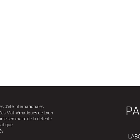
PA
es d'été internationales
rées Mathématiques de Lyon
 le séminaire de la détente
atique
és
LAB