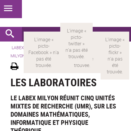
LABEX >
LABEX MILYON
>
Version française
> LABEX
MILYON > Découvrir le labex >
Les laboratoires
LES LABORATOIRES
LE LABEX MILYON RÉUNIT CINQ UNITÉS
MIXTES DE RECHERCHE (UMR), SUR LES
DOMAINES MATHÉMATIQUES,
INFORMATIQUE ET PHYSIQUE
THÉORIQUE.