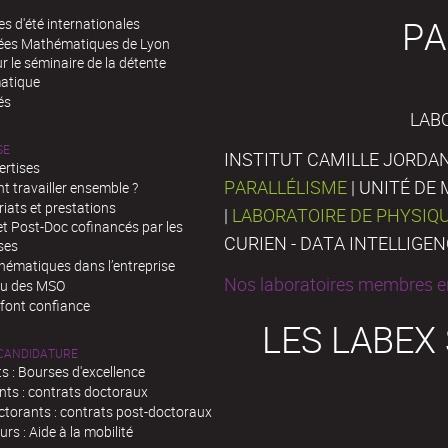
PA
es d'été internationales
rées Mathématiques de Lyon
 le séminaire de la détente
atique
és
LAB
SE
INSTITUT CAMILLE JORDAN
ertises
PARALLÉLISME
| UNITÉ D
 travailler ensemble ?
iats et prestations
|
LABORATOIRE DE PHYSIQ
t Post-Doc cofinancés par les
CURIEN - DATA INTELLIGE
ses
hématiques dans l’entreprise
Nos laboratoires membres en
au des MSO
 font confiance
LES LABEX
 CANDIDATURE
s : Bourses d'excellence
nts : contrats doctoraux
ctorants : contrats post-doctoraux
rs : Aide à la mobilité