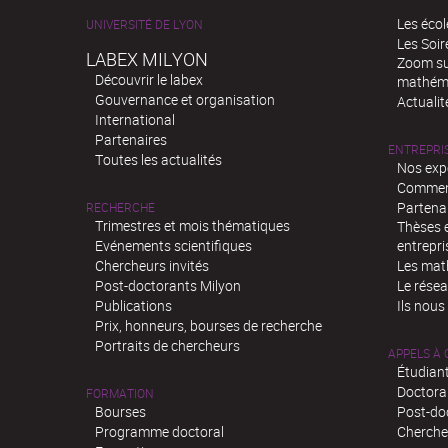
Les écol
UNIVERSITÉ DE LYON
Les Soi
LABEX MILYON
Zoom sur
Découvrir le labex
mathém
Gouvernance et organisation
Actualit
International
Partenaires
ENTREPRI
Toutes les actualités
Nos exp
Comment
Partenar
RECHERCHE
Trimestres et mois thématiques
Thèses e
Evénements scientifiques
entrepri
Chercheurs invités
Les mat
Post-doctorants Milyon
Le rése
Publications
Ils nous
Prix, honneurs, bourses de recherche
Portraits de chercheurs
APPELS À
Étudiant
Doctora
FORMATION
Bourses
Post-do
Programme doctoral
Chercheu