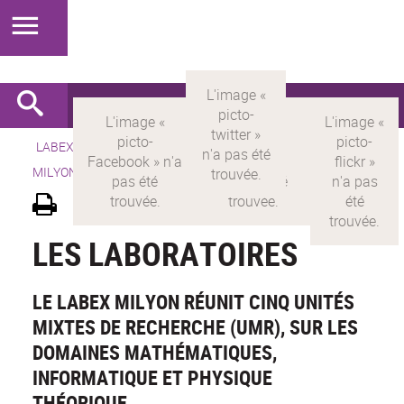
LABEX >
LABEX MILYON
>
Version française
> LABEX
MILYON > Découvrir le labex >
Les laboratoires
LES LABORATOIRES
LE LABEX MILYON RÉUNIT CINQ UNITÉS
MIXTES DE RECHERCHE (UMR), SUR LES
DOMAINES MATHÉMATIQUES,
INFORMATIQUE ET PHYSIQUE
THÉORIQUE.