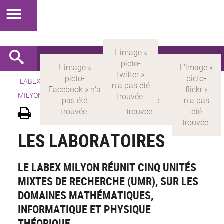
LABEX >
LABEX MILYON
>
Version française
> LABEX
MILYON > Découvrir le labex >
Les laboratoires
LES LABORATOIRES
LE LABEX MILYON RÉUNIT CINQ UNITÉS
MIXTES DE RECHERCHE (UMR), SUR LES
DOMAINES MATHÉMATIQUES,
INFORMATIQUE ET PHYSIQUE
THÉORIQUE.