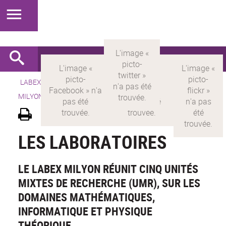
LABEX >
LABEX MILYON
>
Version française
> LABEX
MILYON > Découvrir le labex >
Les laboratoires
LES LABORATOIRES
LE LABEX MILYON RÉUNIT CINQ UNITÉS
MIXTES DE RECHERCHE (UMR), SUR LES
DOMAINES MATHÉMATIQUES,
INFORMATIQUE ET PHYSIQUE
THÉORIQUE.