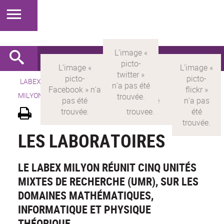
LABEX >
LABEX MILYON
>
Version française
> LABEX
MILYON > Découvrir le labex >
Les laboratoires
LES LABORATOIRES
LE LABEX MILYON RÉUNIT CINQ UNITÉS
MIXTES DE RECHERCHE (UMR), SUR LES
DOMAINES MATHÉMATIQUES,
INFORMATIQUE ET PHYSIQUE
THÉORIQUE.