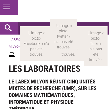
LABEX >
LABEX MILYON
>
Version française
> LABEX
MILYON > Découvrir le labex >
Les laboratoires
LES LABORATOIRES
LE LABEX MILYON RÉUNIT CINQ UNITÉS
MIXTES DE RECHERCHE (UMR), SUR LES
DOMAINES MATHÉMATIQUES,
INFORMATIQUE ET PHYSIQUE
THÉORIQUE.