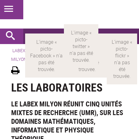
LABEX >
LABEX MILYON
>
Version française
> LABEX
MILYON > Découvrir le labex >
Les laboratoires
LES LABORATOIRES
LE LABEX MILYON RÉUNIT CINQ UNITÉS
MIXTES DE RECHERCHE (UMR), SUR LES
DOMAINES MATHÉMATIQUES,
INFORMATIQUE ET PHYSIQUE
THÉORIQUE.