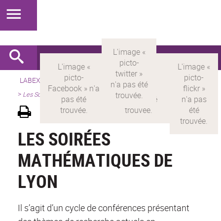
LABEX >
LABEX MILYON
>
Version française
>
Présentation
>
Les Soirées Mathématiques de Lyon
LES SOIRÉES
MATHÉMATIQUES DE
LYON
Il s’agit d’un cycle de conférences présentant