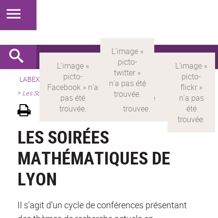
LABEX >
LABEX MILYON
>
Version française
>
Présentation
>
Les Soirées Mathématiques de Lyon
LES SOIRÉES
MATHÉMATIQUES DE
LYON
Il s’agit d’un cycle de conférences présentant