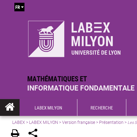
FR
MATHÉMATIQUES ET
INFORMATIQUE FONDAMENTALE
LABEX MILYON
RECHERCHE
LABEX >
LABEX MILYON
>
Version française
>
Présentation
>
Les S