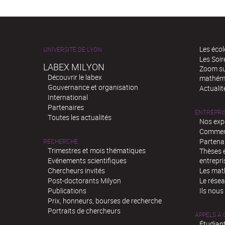
Les écol
UNIVERSITÉ DE LYON
Les Soi
LABEX MILYON
Zoom sur
Découvrir le labex
mathém
Gouvernance et organisation
Actualit
International
Partenaires
ENTREPRI
Toutes les actualités
Nos exp
Comment
Partenar
RECHERCHE
Trimestres et mois thématiques
Thèses e
Evénements scientifiques
entrepri
Chercheurs invités
Les mat
Post-doctorants Milyon
Le rése
Publications
Ils nous
Prix, honneurs, bourses de recherche
Portraits de chercheurs
APPELS À
Étudiant