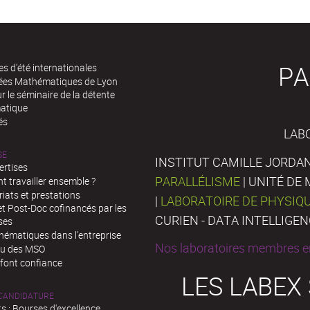
PA
es d'été internationales
rées Mathématiques de Lyon
 le séminaire de la détente
atique
és
LAB
SE
INSTITUT CAMILLE JORDAN
ertises
PARALLÉLISME
| UNITÉ D
 travailler ensemble ?
iats et prestations
|
LABORATOIRE DE PHYSIQ
t Post-Doc cofinancés par les
CURIEN - DATA INTELLIGE
ses
hématiques dans l’entreprise
Nos laboratoires membres en
au des MSO
 font confiance
LES LABEX
 CANDIDATURE
s : Bourses d'excellence