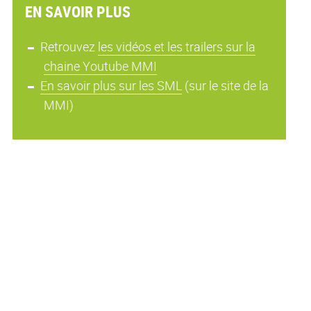
EN SAVOIR PLUS
Retrouvez
les vidéos et les trailers sur la
chaine Youtube MMI
En savoir plus sur les SML
(sur le site de la
MMI)