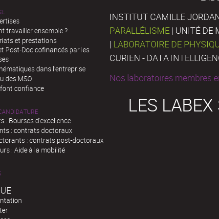
SE
INSTITUT CAMILLE JORDAN
ertises
PARALLÉLISME
| UNITÉ D
 travailler ensemble ?
iats et prestations
|
LABORATOIRE DE PHYSIQ
t Post-Doc cofinancés par les
CURIEN - DATA INTELLIGE
ses
hématiques dans l’entreprise
Nos laboratoires membres en
au des MSO
 font confiance
LES LABEX
 CANDIDATURE
s : Bourses d'excellence
nts : contrats doctoraux
ctorants : contrats post-doctoraux
rs : Aide à la mobilité
S
QUE
ntation
ter