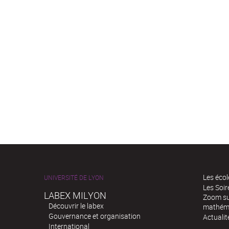
Les écol
UNIVERSITÉ DE LYON
Les Soi
LABEX MILYON
Zoom sur
Découvrir le labex
mathém
Gouvernance et organisation
Actualit
International