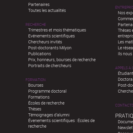
Partenaires
ENTREPRI
Toutes les actualités
Nos exp
Comment
Partenar
RECHERCHE
Trimestres et mois thématiques
Thèses e
Evénements scientifiques
entrepri
Chercheurs invités
Les mat
Post-doctorants Milyon
Le rése
Publications
Ils nous
Prix, honneurs, bourses de recherche
Portraits de chercheurs
APPELS À
Étudiant
Doctora
FORMATION
Bourses
Post-do
Programme doctoral
Chercheu
Formations
Écoles de recherche
CONTACT
Thèses
Témoignages d'alumni
PRATI
Évenements scientifiques : Écoles de
Docume
recherche
Newslet