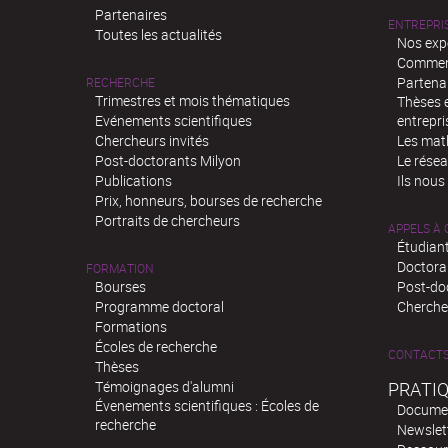
Partenaires
ENTREPRI
Toutes les actualités
Nos exp
Comment
Partenar
RECHERCHE
Trimestres et mois thématiques
Thèses e
Evénements scientifiques
entrepri
Chercheurs invités
Les mat
Post-doctorants Milyon
Le rése
Publications
Ils nous
Prix, honneurs, bourses de recherche
Portraits de chercheurs
APPELS À
Étudiant
Doctora
FORMATION
Bourses
Post-do
Programme doctoral
Chercheu
Formations
Écoles de recherche
CONTACT
Thèses
Témoignages d'alumni
PRATI
Évenements scientifiques : Écoles de
Docume
recherche
Newslet