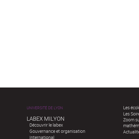
Les écol
UNIVERSITÉ DE LYON
Les Soi
LABEX MILYON
Zoom sur
Découvrir le labex
mathém
Gouvernance et organisation
Actualit
International