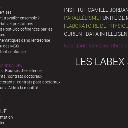
SE
INSTITUT CAMILLE JORDAN
ertises
PARALLÉLISME
| UNITÉ D
 travailler ensemble ?
iats et prestations
|
LABORATOIRE DE PHYSIQ
t Post-Doc cofinancés par les
CURIEN - DATA INTELLIGE
ses
hématiques dans l’entreprise
Nos laboratoires membres en
au des MSO
 font confiance
LES LABEX
 CANDIDATURE
s : Bourses d'excellence
nts : contrats doctoraux
ctorants : contrats post-doctoraux
rs : Aide à la mobilité
S
QUE
ntation
ter