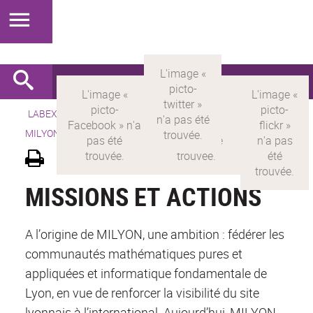
LABEX >
LABEX MILYON
>
Version française
> LABEX
MILYON > Découvrir le labex >
Missions et actions
MISSIONS ET ACTIONS
A l’origine de MILYON, une ambition : fédérer les
communautés mathématiques pures et
appliquées et informatique fondamentale de
Lyon, en vue de renforcer la visibilité du site
lyonnais à l’international. Aujourd’hui, MILYON