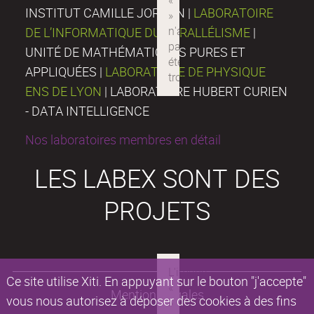
INSTITUT CAMILLE JORDAN |
LABORATOIRE
DE L’INFORMATIQUE DU PARALLÉLISME
|
UNITÉ DE MATHÉMATIQUES PURES ET
APPLIQUÉES |
LABORATOIRE DE PHYSIQUE
ENS DE LYON
| LABORATOIRE HUBERT CURIEN
- DATA INTELLIGENCE
Nos laboratoires membres en détail
LES LABEX SONT DES
PROJETS
Ce site utilise Xiti. En appuyant sur le bouton "j'accepte"
Mentions légales
vous nous autorisez à déposer des cookies à des fins