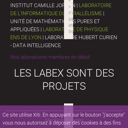
INSTITUT CAMILLE JORDAN |
LABORATOIRE
DE L’INFORMATIQUE DU PARALLÉLISME
|
UNITÉ DE MATHÉMATIQUES PURES ET
APPLIQUÉES |
LABORATOIRE DE PHYSIQUE
ENS DE LYON
| LABORATOIRE HUBERT CURIEN
- DATA INTELLIGENCE
Nos laboratoires membres en détail
LES LABEX SONT DES
PROJETS
Ce site utilise Xiti. En appuyant sur le bouton "j'accepte"
Mentions légales
vous nous autorisez à déposer des cookies à des fins