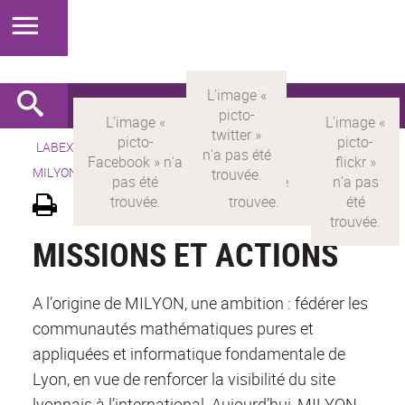
LABEX >
LABEX MILYON
>
Version française
> LABEX
MILYON > Découvrir le labex >
Missions et actions
MISSIONS ET ACTIONS
A l’origine de MILYON, une ambition : fédérer les
communautés mathématiques pures et
appliquées et informatique fondamentale de
Lyon, en vue de renforcer la visibilité du site
lyonnais à l’international. Aujourd’hui, MILYON